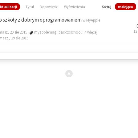
ktualizacji
Tytuł
Odpowiedzi
Wyświetlenia
Sortuj
malejąco
o szkoły z dobrym oprogramowaniem
w
MyApple
12
masz, 29 sie 2015
myapplemag
,
backtoschool
i 4 więcej
omasz ,
29 sie 2015