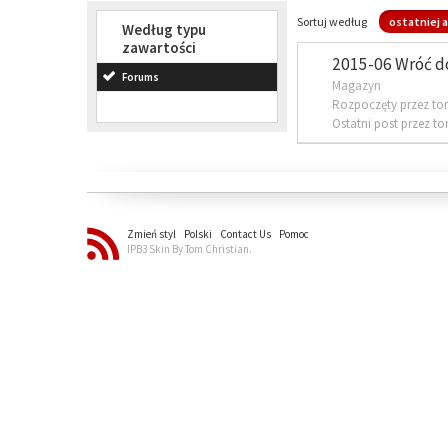
Sortuj według
ostatniej a
Według typu
zawartości
2015-06 Wróć d
Forums
Magazyn
Rozpoczęty przez to
Ostatni post przez t
Zmień styl
Polski
Contact Us
Pomoc
IPB3 Skin By Tom Christian.