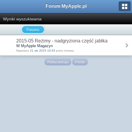
Forum MyApple.pl
Wyniki wyszukiwania
Forums
2015-05 Reżimy - nadgryziona część jabłka
W MyApple Magazyn
Napisano
21 sie 2015 10:43
przez tomasz
Pełna wersja
Polski