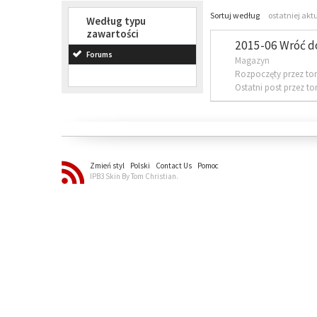
Sortuj według
ostatniej akt
Według typu
zawartości
2015-06 Wróć d
Forums
Magazyn
Rozpoczęty przez to
Ostatni post przez t
Zmień styl
Polski
Contact Us
Pomoc
IPB3 Skin By Tom Christian.