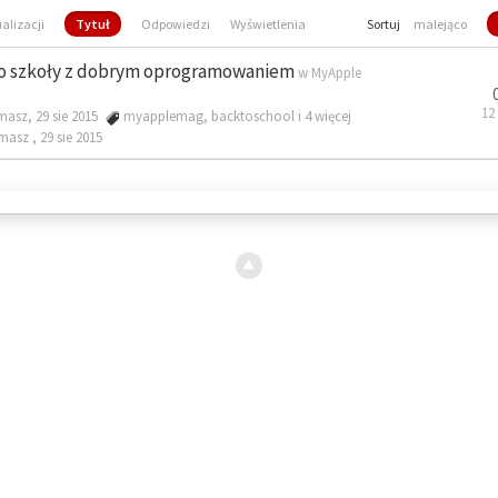
ualizacji
Tytuł
Odpowiedzi
Wyświetlenia
Sortuj
malejąco
o szkoły z dobrym oprogramowaniem
w
MyApple
12
masz, 29 sie 2015
myapplemag
,
backtoschool
i 4 więcej
omasz ,
29 sie 2015