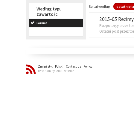
Sortuj według
ostatniej a
Według typu
zawartości
2015-05 Reżimy 
Forums
Rozpoczęty przez to
Ostatni post przez t
Zmień styl
Polski
Contact Us
Pomoc
IPB3 Skin By Tom Christian.