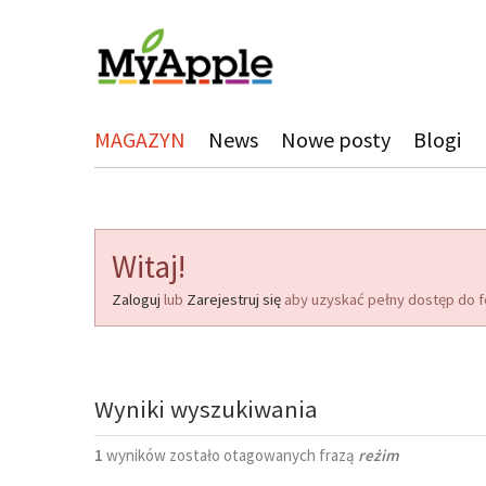
MAGAZYN
News
Nowe posty
Blogi
Witaj!
Zaloguj
lub
Zarejestruj się
aby uzyskać pełny dostęp do f
Wyniki wyszukiwania
1
wyników zostało otagowanych frazą
reżim