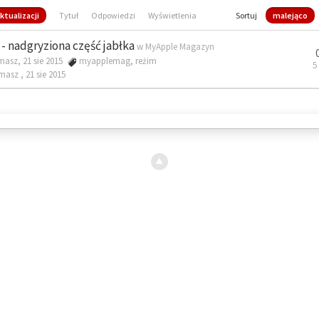
ktualizacji
Tytuł
Odpowiedzi
Wyświetlenia
Sortuj
malejąco
- nadgryziona część jabłka
w
MyApple Magazyn
masz, 21 sie 2015
myapplemag
,
reżim
5
omasz ,
21 sie 2015