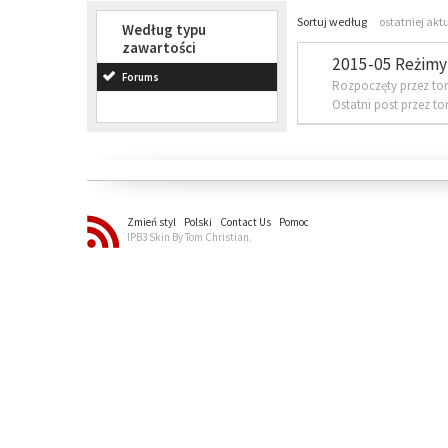
Sortuj według
ostatniej akt
Według typu
zawartości
2015-05 Reżimy 
Forums
Rozpoczęty przez to
Ostatni post przez t
Zmień styl
Polski
Contact Us
Pomoc
IPB3 Skin By Tom Christian.