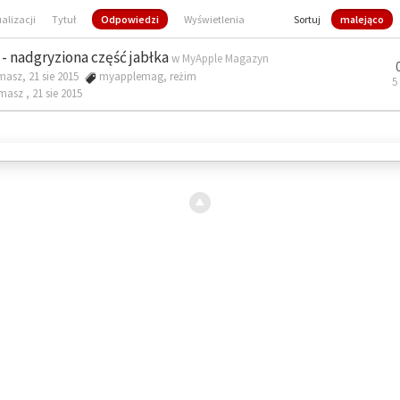
ualizacji
Tytuł
Odpowiedzi
Wyświetlenia
Sortuj
malejąco
- nadgryziona część jabłka
w
MyApple Magazyn
masz, 21 sie 2015
myapplemag
,
reżim
5
omasz ,
21 sie 2015