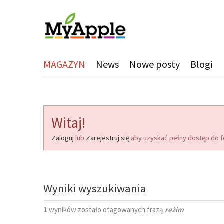
MAGAZYN
News
Nowe posty
Blogi
Witaj!
Zaloguj
lub
Zarejestruj się
aby uzyskać pełny dostęp do f
Wyniki wyszukiwania
1
wyników zostało otagowanych frazą
reżim