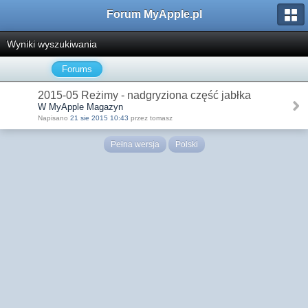
Forum MyApple.pl
Wyniki wyszukiwania
Forums
2015-05 Reżimy - nadgryziona część jabłka
W MyApple Magazyn
Napisano
21 sie 2015 10:43
przez tomasz
Pełna wersja
Polski