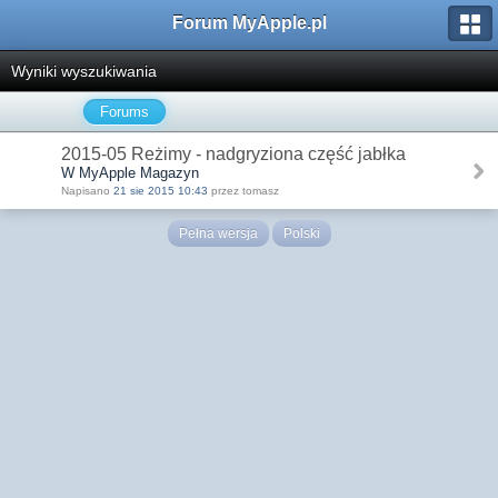
Forum MyApple.pl
Wyniki wyszukiwania
Forums
2015-05 Reżimy - nadgryziona część jabłka
W MyApple Magazyn
Napisano
21 sie 2015 10:43
przez tomasz
Pełna wersja
Polski