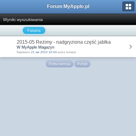
Forum MyApple.pl
Wyniki wyszukiwania
Forums
2015-05 Reżimy - nadgryziona część jabłka
W MyApple Magazyn
Napisano
21 sie 2015 10:43
przez tomasz
Pełna wersja
Polski