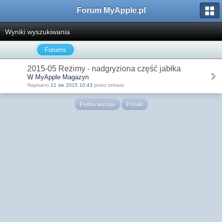
Forum MyApple.pl
Wyniki wyszukiwania
Forums
2015-05 Reżimy - nadgryziona część jabłka
W MyApple Magazyn
Napisano
21 sie 2015 10:43
przez tomasz
Pełna wersja
Polski