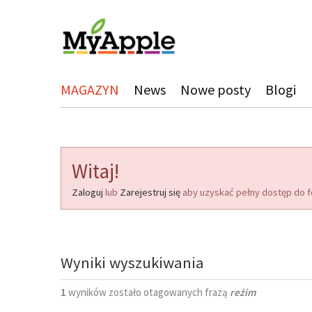
MAGAZYN
News
Nowe posty
Blogi
Witaj!
Zaloguj
lub
Zarejestruj się
aby uzyskać pełny dostęp do f
Wyniki wyszukiwania
1
wyników zostało otagowanych frazą
reżim