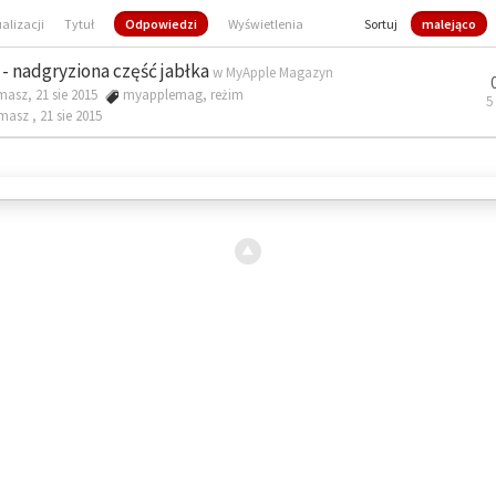
ualizacji
Tytuł
Odpowiedzi
Wyświetlenia
Sortuj
malejąco
- nadgryziona część jabłka
w
MyApple Magazyn
masz, 21 sie 2015
myapplemag
,
reżim
5
omasz ,
21 sie 2015