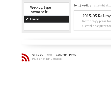
Sortuj według
ostatniej akt
Według typu
zawartości
2015-05 Reżimy 
Forums
Rozpoczęty przez to
Ostatni post przez t
Zmień styl
Polski
Contact Us
Pomoc
IPB3 Skin By Tom Christian.