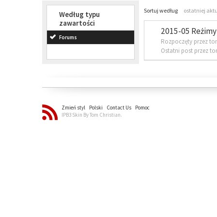
Sortuj według
ostatniej akt
Według typu
zawartości
2015-05 Reżimy 
Forums
Rozpoczęty przez to
Ostatni post przez t
Zmień styl
Polski
Contact Us
Pomoc
IPB3 Skin By Tom Christian.