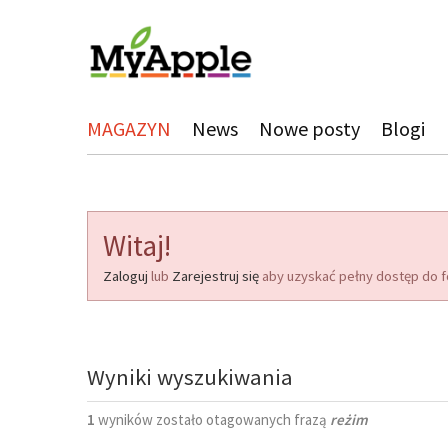
MAGAZYN
News
Nowe posty
Blogi
Witaj!
Zaloguj
lub
Zarejestruj się
aby uzyskać pełny dostęp do f
Wyniki wyszukiwania
1
wyników zostało otagowanych frazą
reżim