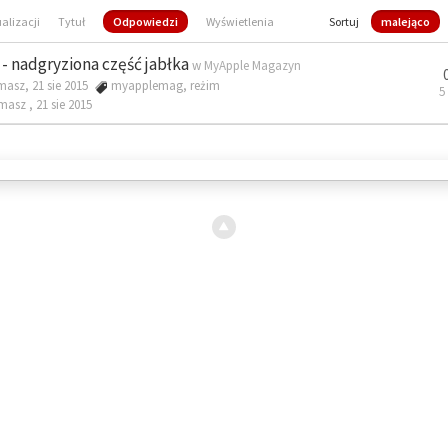
ualizacji
Tytuł
Odpowiedzi
Wyświetlenia
Sortuj
malejąco
- nadgryziona część jabłka
w
MyApple Magazyn
masz, 21 sie 2015
myapplemag
,
reżim
5
omasz ,
21 sie 2015