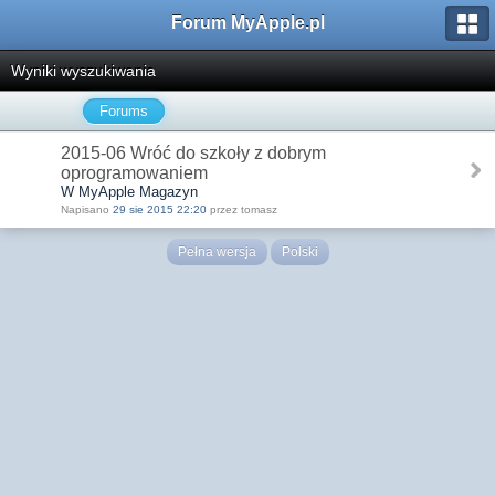
Forum MyApple.pl
Wyniki wyszukiwania
Forums
2015-06 Wróć do szkoły z dobrym
oprogramowaniem
W MyApple Magazyn
Napisano
29 sie 2015 22:20
przez tomasz
Pełna wersja
Polski