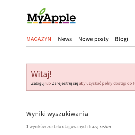
MAGAZYN
News
Nowe posty
Blogi
Witaj!
Zaloguj
lub
Zarejestruj się
aby uzyskać pełny dostęp do f
Wyniki wyszukiwania
1
wyników zostało otagowanych frazą
reżim