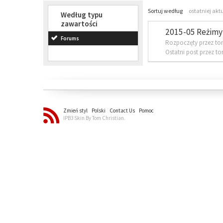
Sortuj według
ostatniej akt
Według typu
zawartości
2015-05 Reżimy 
Forums
Rozpoczęty przez to
Ostatni post przez t
Zmień styl
Polski
Contact Us
Pomoc
IPB3 Skin By Tom Christian.