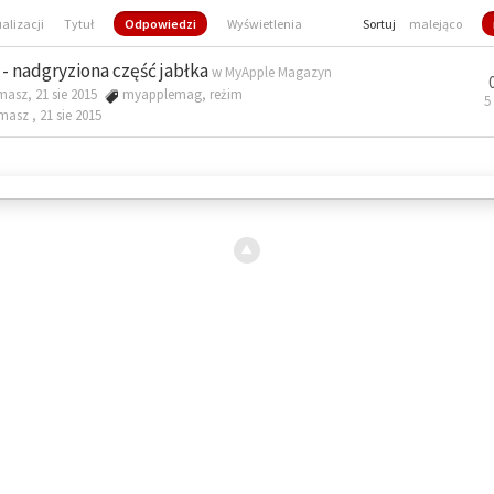
ualizacji
Tytuł
Odpowiedzi
Wyświetlenia
Sortuj
malejąco
- nadgryziona część jabłka
w
MyApple Magazyn
masz, 21 sie 2015
myapplemag
,
reżim
5
omasz ,
21 sie 2015