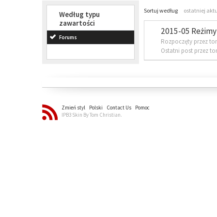
Sortuj według
ostatniej akt
Według typu
zawartości
2015-05 Reżimy 
Forums
Rozpoczęty przez to
Ostatni post przez t
Zmień styl
Polski
Contact Us
Pomoc
IPB3 Skin By Tom Christian.