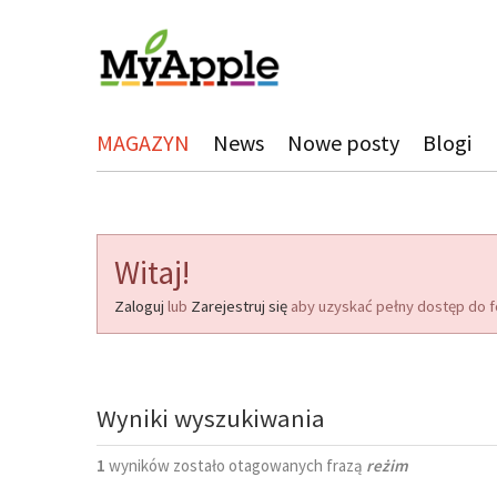
MAGAZYN
News
Nowe posty
Blogi
Witaj!
Zaloguj
lub
Zarejestruj się
aby uzyskać pełny dostęp do f
Wyniki wyszukiwania
1
wyników zostało otagowanych frazą
reżim