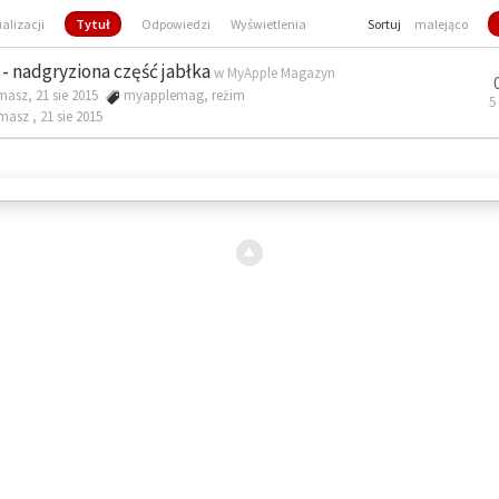
ualizacji
Tytuł
Odpowiedzi
Wyświetlenia
Sortuj
malejąco
- nadgryziona część jabłka
w
MyApple Magazyn
masz, 21 sie 2015
myapplemag
,
reżim
5
omasz ,
21 sie 2015