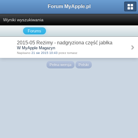
Forum MyApple.pl
Wyniki wyszukiwania
Forums
2015-05 Reżimy - nadgryziona część jabłka
W MyApple Magazyn
Napisano
21 sie 2015 10:43
przez tomasz
Pełna wersja
Polski