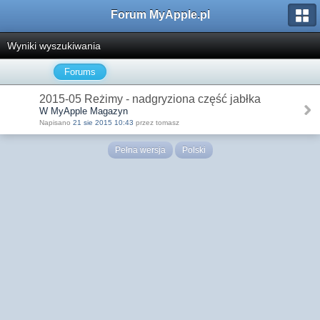
Forum MyApple.pl
Wyniki wyszukiwania
Forums
2015-05 Reżimy - nadgryziona część jabłka
W MyApple Magazyn
Napisano
21 sie 2015 10:43
przez tomasz
Pełna wersja
Polski