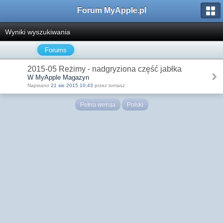
Forum MyApple.pl
Wyniki wyszukiwania
Forums
2015-05 Reżimy - nadgryziona część jabłka
W MyApple Magazyn
Napisano
21 sie 2015 10:43
przez tomasz
Pełna wersja
Polski