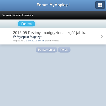
Forum MyApple.pl
Wyniki wyszukiwania
Forums
2015-05 Reżimy - nadgryziona część jabłka
W MyApple Magazyn
Napisano
21 sie 2015 10:43
przez tomasz
Pełna wersja
Polski