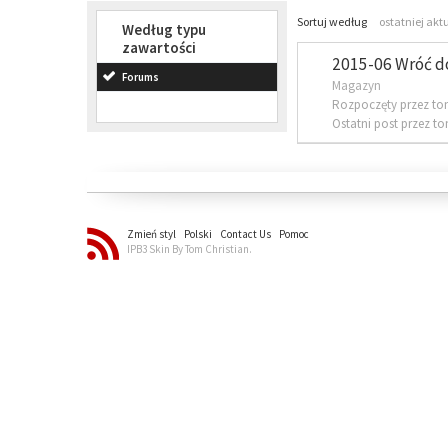
Sortuj według
ostatniej akt
Według typu
zawartości
2015-06 Wróć d
Forums
Magazyn
Rozpoczęty przez to
Ostatni post przez t
Zmień styl
Polski
Contact Us
Pomoc
IPB3 Skin By Tom Christian.