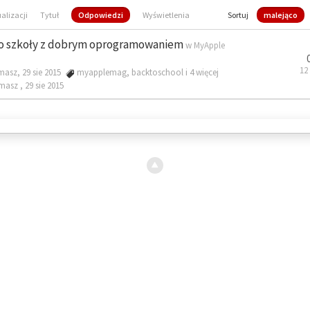
ualizacji
Tytuł
Odpowiedzi
Wyświetlenia
Sortuj
malejąco
o szkoły z dobrym oprogramowaniem
w
MyApple
12
masz, 29 sie 2015
myapplemag
,
backtoschool
i 4 więcej
omasz ,
29 sie 2015