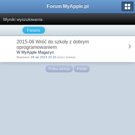
Forum MyApple.pl
Wyniki wyszukiwania
Forums
2015-06 Wróć do szkoły z dobrym
oprogramowaniem
W MyApple Magazyn
Napisano
29 sie 2015 22:20
przez tomasz
Pełna wersja
Polski