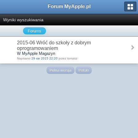
Forum MyApple.pl
Wyniki wyszukiwania
Forums
2015-06 Wróć do szkoły z dobrym
oprogramowaniem
W MyApple Magazyn
Napisano
29 sie 2015 22:20
przez tomasz
Pełna wersja
Polski