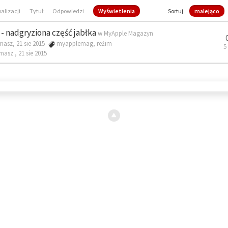
ualizacji
Tytuł
Odpowiedzi
Wyświetlenia
Sortuj
malejąco
- nadgryziona część jabłka
w
MyApple Magazyn
masz, 21 sie 2015
myapplemag
,
reżim
5
omasz ,
21 sie 2015