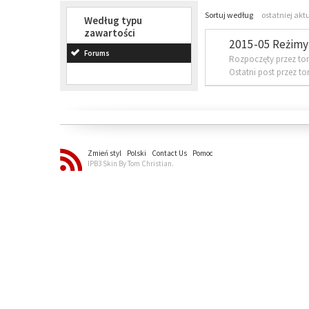
Sortuj według
ostatniej akt
Według typu
zawartości
2015-05 Reżimy 
Forums
Rozpoczęty przez to
Ostatni post przez t
Zmień styl
Polski
Contact Us
Pomoc
IPB3 Skin By Tom Christian.