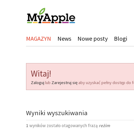
MAGAZYN
News
Nowe posty
Blogi
Witaj!
Zaloguj
lub
Zarejestruj się
aby uzyskać pełny dostęp do f
Wyniki wyszukiwania
1
wyników zostało otagowanych frazą
reżim