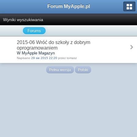
Forum MyApple.pl
Wyniki wyszukiwania
Forums
2015-06 Wróć do szkoły z dobrym
oprogramowaniem
W MyApple Magazyn
Napisano
29 sie 2015 22:20
przez tomasz
Pełna wersja
Polski