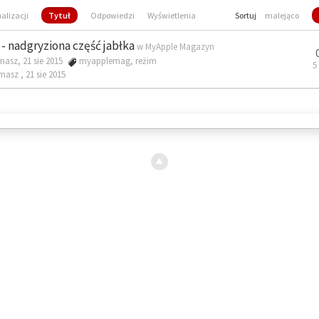
ualizacji
Tytuł
Odpowiedzi
Wyświetlenia
Sortuj
malejąco
- nadgryziona część jabłka
w
MyApple Magazyn
masz, 21 sie 2015
myapplemag
,
reżim
5
omasz ,
21 sie 2015