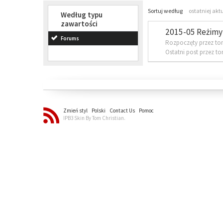
Sortuj według
ostatniej akt
Według typu
zawartości
2015-05 Reżimy 
Forums
Rozpoczęty przez to
Ostatni post przez t
Zmień styl
Polski
Contact Us
Pomoc
IPB3 Skin By Tom Christian.