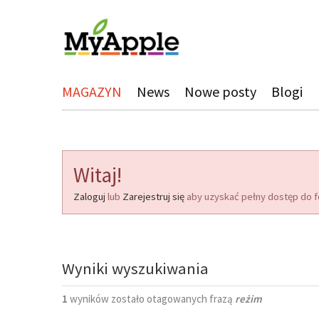
MAGAZYN
News
Nowe posty
Blogi
Witaj!
Zaloguj
lub
Zarejestruj się
aby uzyskać pełny dostęp do f
Wyniki wyszukiwania
1
wyników zostało otagowanych frazą
reżim