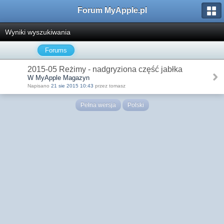
Forum MyApple.pl
Wyniki wyszukiwania
Forums
2015-05 Reżimy - nadgryziona część jabłka
W MyApple Magazyn
Napisano
21 sie 2015 10:43
przez tomasz
Pełna wersja
Polski