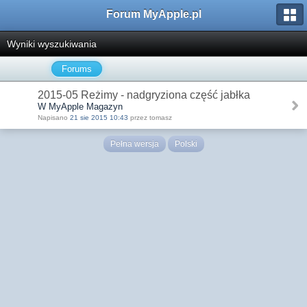
Forum MyApple.pl
Wyniki wyszukiwania
Forums
2015-05 Reżimy - nadgryziona część jabłka
W MyApple Magazyn
Napisano
21 sie 2015 10:43
przez tomasz
Pełna wersja
Polski