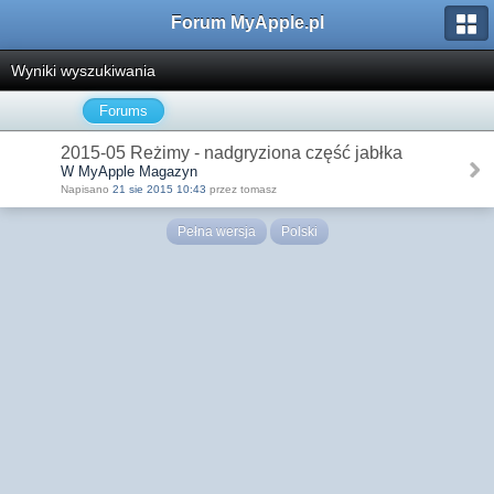
Forum MyApple.pl
Wyniki wyszukiwania
Forums
2015-05 Reżimy - nadgryziona część jabłka
W MyApple Magazyn
Napisano
21 sie 2015 10:43
przez tomasz
Pełna wersja
Polski