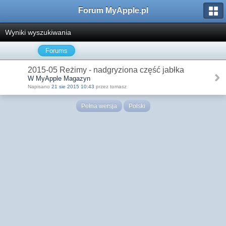
Forum MyApple.pl
Wyniki wyszukiwania
Forums
2015-05 Reżimy - nadgryziona część jabłka
W MyApple Magazyn
Napisano
21 sie 2015 10:43
przez tomasz
Pełna wersja
Polski