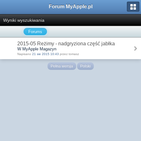
Forum MyApple.pl
Wyniki wyszukiwania
Forums
2015-05 Reżimy - nadgryziona część jabłka
W MyApple Magazyn
Napisano
21 sie 2015 10:43
przez tomasz
Pełna wersja
Polski