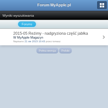
Forum MyApple.pl
Wyniki wyszukiwania
Forums
2015-05 Reżimy - nadgryziona część jabłka
W MyApple Magazyn
Napisano
21 sie 2015 10:43
przez tomasz
Pełna wersja
Polski