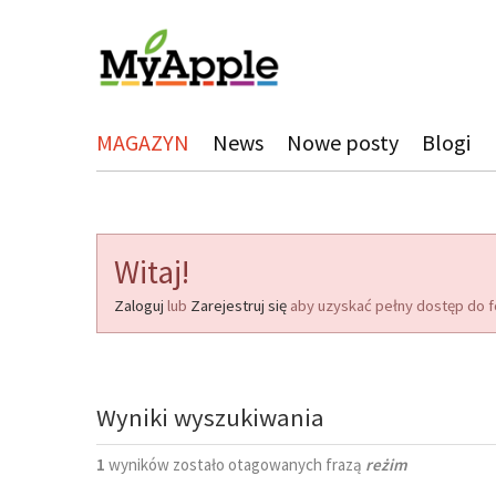
MAGAZYN
News
Nowe posty
Blogi
Witaj!
Zaloguj
lub
Zarejestruj się
aby uzyskać pełny dostęp do f
Wyniki wyszukiwania
1
wyników zostało otagowanych frazą
reżim