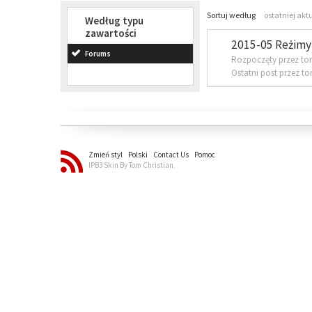
Sortuj według
ostatniej akt
Według typu
zawartości
2015-05 Reżimy 
Forums
Rozpoczęty przez to
Ostatni post przez t
Zmień styl
Polski
Contact Us
Pomoc
IPB3 Skin By Tom Christian.