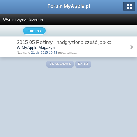
Forum MyApple.pl
Wyniki wyszukiwania
Forums
2015-05 Reżimy - nadgryziona część jabłka
W MyApple Magazyn
Napisano
21 sie 2015 10:43
przez tomasz
Pełna wersja
Polski