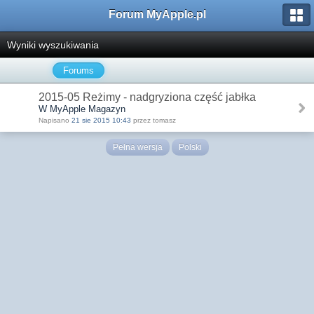
Forum MyApple.pl
Wyniki wyszukiwania
Forums
2015-05 Reżimy - nadgryziona część jabłka
W MyApple Magazyn
Napisano
21 sie 2015 10:43
przez tomasz
Pełna wersja
Polski