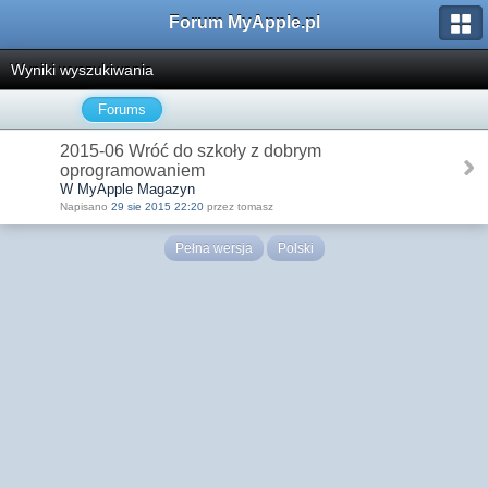
Forum MyApple.pl
Wyniki wyszukiwania
Forums
2015-06 Wróć do szkoły z dobrym
oprogramowaniem
W MyApple Magazyn
Napisano
29 sie 2015 22:20
przez tomasz
Pełna wersja
Polski