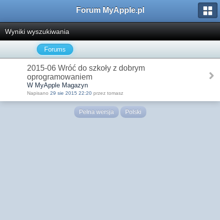
Forum MyApple.pl
Wyniki wyszukiwania
Forums
2015-06 Wróć do szkoły z dobrym
oprogramowaniem
W MyApple Magazyn
Napisano
29 sie 2015 22:20
przez tomasz
Pełna wersja
Polski