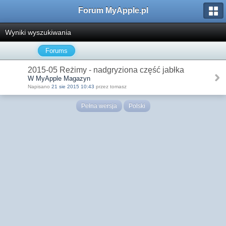
Forum MyApple.pl
Wyniki wyszukiwania
Forums
2015-05 Reżimy - nadgryziona część jabłka
W MyApple Magazyn
Napisano
21 sie 2015 10:43
przez tomasz
Pełna wersja
Polski