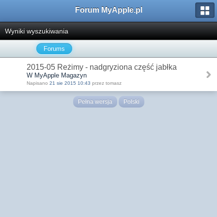
Forum MyApple.pl
Wyniki wyszukiwania
Forums
2015-05 Reżimy - nadgryziona część jabłka
W MyApple Magazyn
Napisano
21 sie 2015 10:43
przez tomasz
Pełna wersja
Polski