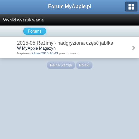
Forum MyApple.pl
Wyniki wyszukiwania
Forums
2015-05 Reżimy - nadgryziona część jabłka
W MyApple Magazyn
Napisano
21 sie 2015 10:43
przez tomasz
Pełna wersja
Polski