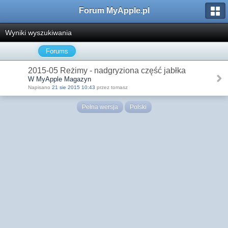
Forum MyApple.pl
Wyniki wyszukiwania
Forums
2015-05 Reżimy - nadgryziona część jabłka
W MyApple Magazyn
Napisano
21 sie 2015 10:43
przez tomasz
Pełna wersja
Polski