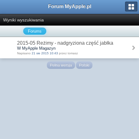
Forum MyApple.pl
Wyniki wyszukiwania
Forums
2015-05 Reżimy - nadgryziona część jabłka
W MyApple Magazyn
Napisano
21 sie 2015 10:43
przez tomasz
Pełna wersja
Polski