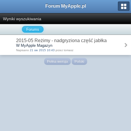
Forum MyApple.pl
Wyniki wyszukiwania
Forums
2015-05 Reżimy - nadgryziona część jabłka
W MyApple Magazyn
Napisano
21 sie 2015 10:43
przez tomasz
Pełna wersja
Polski