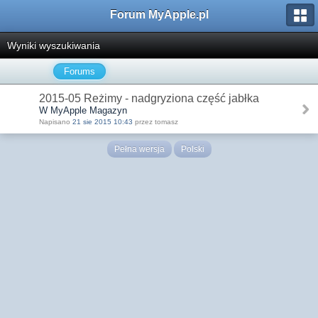
Forum MyApple.pl
Wyniki wyszukiwania
Forums
2015-05 Reżimy - nadgryziona część jabłka
W MyApple Magazyn
Napisano
21 sie 2015 10:43
przez tomasz
Pełna wersja
Polski