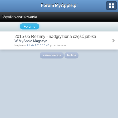
Forum MyApple.pl
Wyniki wyszukiwania
Forums
2015-05 Reżimy - nadgryziona część jabłka
W MyApple Magazyn
Napisano
21 sie 2015 10:43
przez tomasz
Pełna wersja
Polski