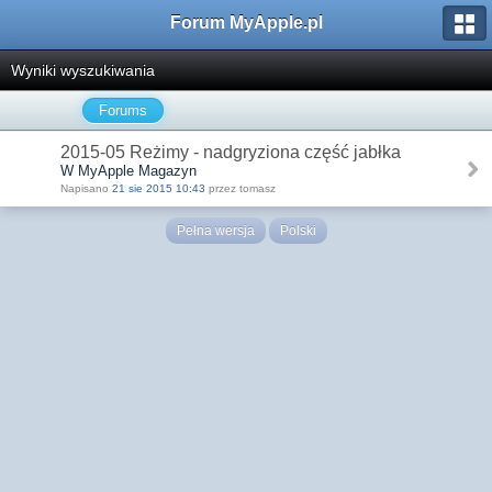
Forum MyApple.pl
Wyniki wyszukiwania
Forums
2015-05 Reżimy - nadgryziona część jabłka
W MyApple Magazyn
Napisano
21 sie 2015 10:43
przez tomasz
Pełna wersja
Polski