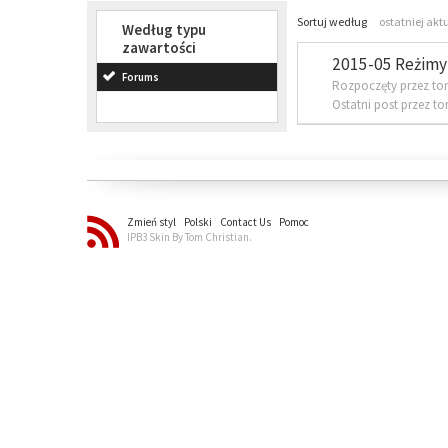
Sortuj według
ostatniej akt
Według typu
zawartości
2015-05 Reżimy 
Forums
Rozpoczęty przez to
Ostatni post przez t
Zmień styl
Polski
Contact Us
Pomoc
IPB3 Skin By Tom Christian.