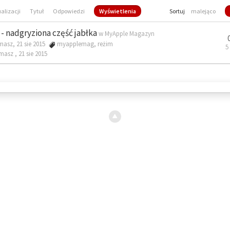
ualizacji
Tytuł
Odpowiedzi
Wyświetlenia
Sortuj
malejąco
- nadgryziona część jabłka
w
MyApple Magazyn
masz, 21 sie 2015
myapplemag
,
reżim
5
omasz ,
21 sie 2015