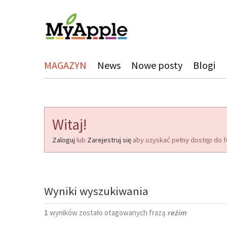
MAGAZYN
News
Nowe posty
Blogi
Witaj!
Zaloguj
lub
Zarejestruj się
aby uzyskać pełny dostęp do f
Wyniki wyszukiwania
1
wyników zostało otagowanych frazą
reżim