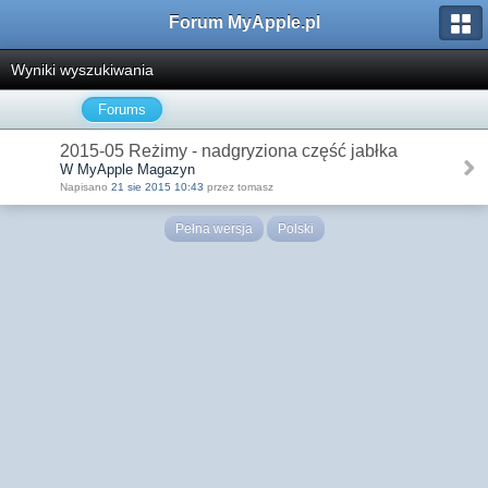
Forum MyApple.pl
Wyniki wyszukiwania
Forums
2015-05 Reżimy - nadgryziona część jabłka
W MyApple Magazyn
Napisano
21 sie 2015 10:43
przez tomasz
Pełna wersja
Polski