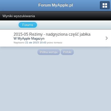
Forum MyApple.pl
Wyniki wyszukiwania
Forums
2015-05 Reżimy - nadgryziona część jabłka
W MyApple Magazyn
Napisano
21 sie 2015 10:43
przez tomasz
Pełna wersja
Polski