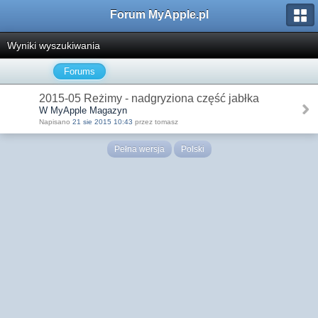
Forum MyApple.pl
Wyniki wyszukiwania
Forums
2015-05 Reżimy - nadgryziona część jabłka
W MyApple Magazyn
Napisano
21 sie 2015 10:43
przez tomasz
Pełna wersja
Polski