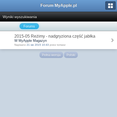
Forum MyApple.pl
Wyniki wyszukiwania
Forums
2015-05 Reżimy - nadgryziona część jabłka
W MyApple Magazyn
Napisano
21 sie 2015 10:43
przez tomasz
Pełna wersja
Polski