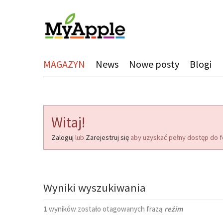
MAGAZYN
News
Nowe posty
Blogi
Witaj!
Zaloguj
lub
Zarejestruj się
aby uzyskać pełny dostęp do f
Wyniki wyszukiwania
1
wyników zostało otagowanych frazą
reżim