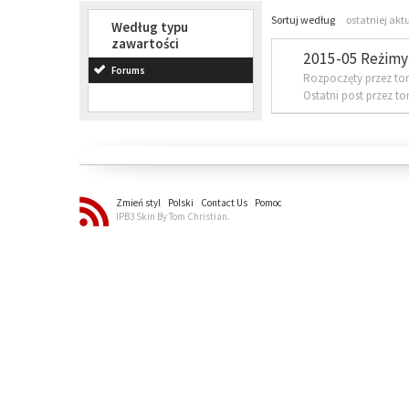
Sortuj według
ostatniej akt
Według typu
zawartości
2015-05 Reżimy 
Forums
Rozpoczęty przez to
Ostatni post przez t
Zmień styl
Polski
Contact Us
Pomoc
IPB3 Skin By Tom Christian.