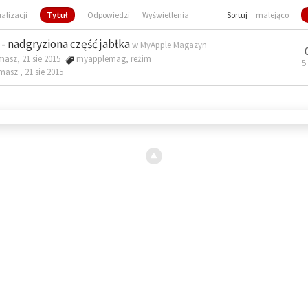
ualizacji
Tytuł
Odpowiedzi
Wyświetlenia
Sortuj
malejąco
- nadgryziona część jabłka
w
MyApple Magazyn
masz, 21 sie 2015
myapplemag
,
reżim
5
omasz ,
21 sie 2015